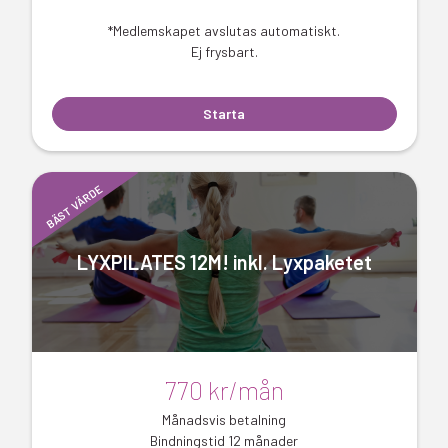
*Medlemskapet avslutas automatiskt.
Ej frysbart.
Starta
BÄST VÄRDE
LYXPILATES 12M! inkl. Lyxpaketet
770 kr/mån
Månadsvis betalning
Bindningstid 12 månader